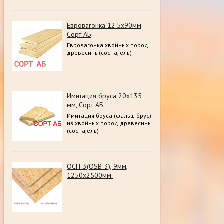
Евровагонка 12.5х90мм
Сорт АБ
Евровагонка хвойных пород
древесины(сосна, ель)
Имитация бруса 20х135
мм, Сорт АБ
Имитация бруса (фальш брус)
из хвойных пород древесины
(сосна,ель)
ОСП-3(OSB-3), 9мм,
1250х2500мм.