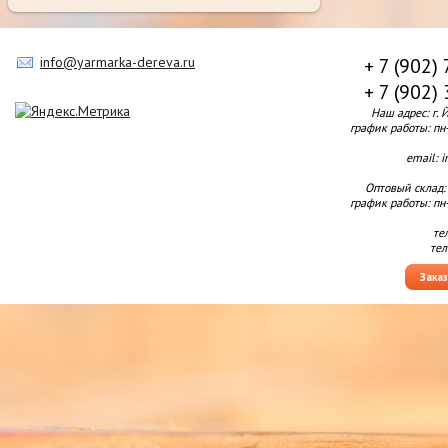
info@yarmarka-dereva.ru
+ 7 (902)
+ 7 (902)
Наш адрес: г. 
график работы: пн-п
email: 
Оптовый склад:
график работы: пн-п
те
тел
Зака