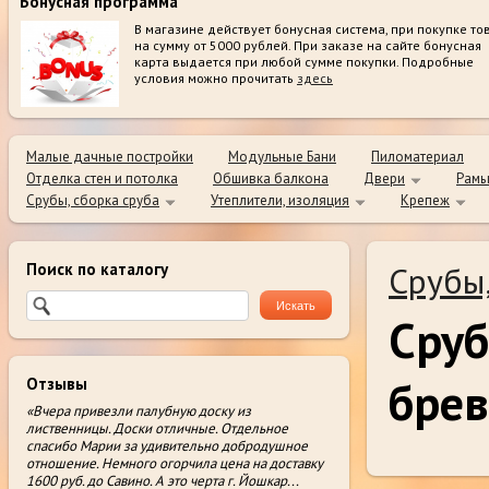
Бонусная программа
В магазине действует бонусная система, при покупке то
на сумму от 5000 рублей. При заказе на сайте бонусная
карта выдается при любой сумме покупки. Подробные
условия можно прочитать
здесь
Малые дачные постройки
Модульные Бани
Пиломатериал
Отделка стен и потолка
Обшивка балкона
Двери
Рамы
Срубы, сборка сруба
Утеплители, изоляция
Крепеж
Поиск по каталогу
Срубы,
Сруб
брев
Отзывы
«Вчера привезли палубную доску из
лиственницы. Доски отличные. Отдельное
спасибо Марии за удивительно добродушное
отношение. Немного огорчила цена на доставку
1600 руб. до Савино. А это черта г. Йошкар
...