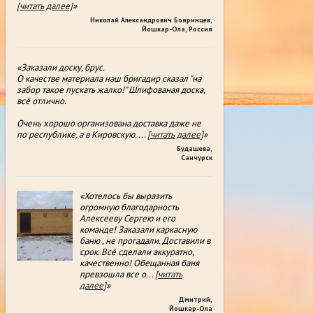
[читать далее]
»
Николай Александрович Бояринцев
,
Йошкар-Ола, Россия
«Заказали доску, брус.
О качестве материала наш бригадир сказал "на
забор такое пускать жалко!" Шлифованая доска,
всë отлично.
Очень хорошо организована доставка даже не
по республике, а в Кировскую.
...
[читать далее]
»
Будашева
,
Санчурск
«Хотелось бы выразить
огромную благодарность
Алексееву Сергею и его
команде! Заказали каркасную
баню , не прогадали. Доставили в
срок. Всё сделали аккуратно,
качественно! Обещанная баня
превзошла все о
...
[читать
далее]
»
Дмитрий
,
Йошкар-Ола