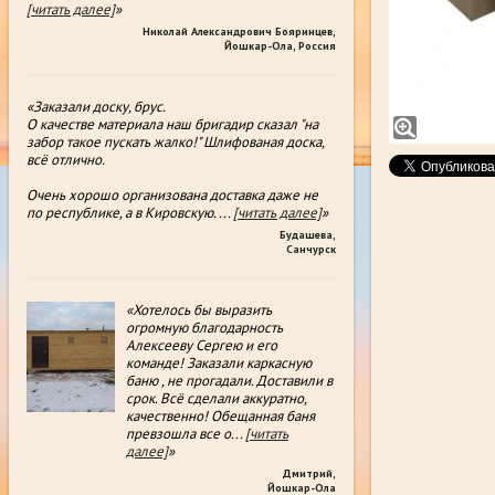
[читать далее]
»
Николай Александрович Бояринцев
,
Йошкар-Ола, Россия
«Заказали доску, брус.
О качестве материала наш бригадир сказал "на
забор такое пускать жалко!" Шлифованая доска,
всë отлично.
Очень хорошо организована доставка даже не
по республике, а в Кировскую.
...
[читать далее]
»
Будашева
,
Санчурск
«Хотелось бы выразить
огромную благодарность
Алексееву Сергею и его
команде! Заказали каркасную
баню , не прогадали. Доставили в
срок. Всё сделали аккуратно,
качественно! Обещанная баня
превзошла все о
...
[читать
далее]
»
Дмитрий
,
Йошкар-Ола