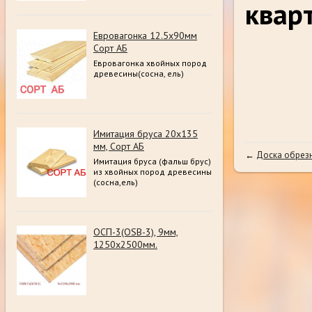
квар
Евровагонка 12.5х90мм
Сорт АБ
Евровагонка хвойных пород
древесины(сосна, ель)
Имитация бруса 20х135
мм, Сорт АБ
←
Доска обрез
Имитация бруса (фальш брус)
из хвойных пород древесины
(сосна,ель)
ОСП-3(OSB-3), 9мм,
1250х2500мм.