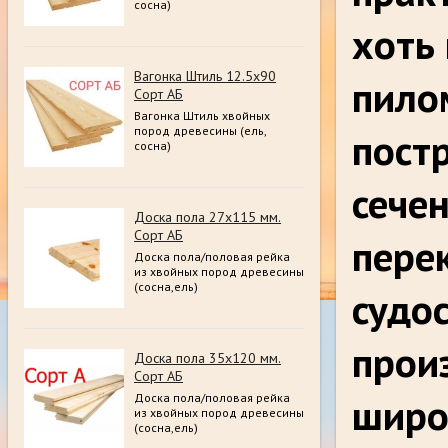
сосна)
хоть 
Вагонка Штиль 12.5х90
пило
Сорт АБ
Вагонка Штиль хвойных
пород древесины (ель,
постр
сосна)
сече
Доска пола 27х115 мм.
Сорт АБ
пере
Доска пола/половая рейка
из хвойных пород древесины
(сосна,ель)
судо
прои
Доска пола 35х120 мм.
Сорт АБ
широ
Доска пола/половая рейка
из хвойных пород древесины
(сосна,ель)