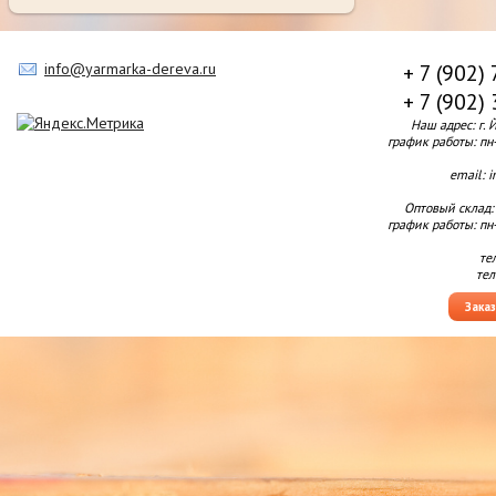
info@yarmarka-dereva.ru
+ 7 (902)
+ 7 (902)
Наш адрес: г. 
график работы: пн-п
email: 
Оптовый склад:
график работы: пн-п
те
тел
Зака