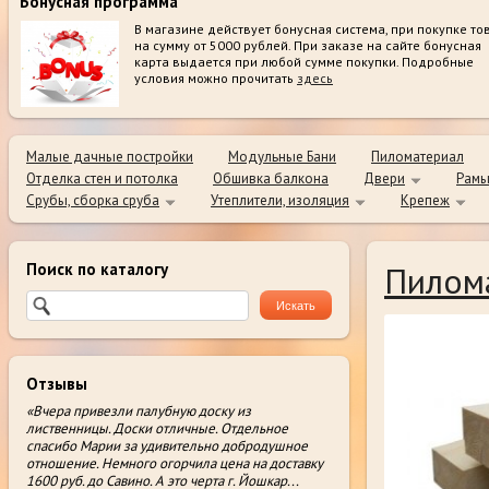
Бонусная программа
В магазине действует бонусная система, при покупке то
на сумму от 5000 рублей. При заказе на сайте бонусная
карта выдается при любой сумме покупки. Подробные
условия можно прочитать
здесь
Малые дачные постройки
Модульные Бани
Пиломатериал
Отделка стен и потолка
Обшивка балкона
Двери
Рамы
Срубы, сборка сруба
Утеплители, изоляция
Крепеж
Поиск по каталогу
Пилом
Отзывы
«Вчера привезли палубную доску из
лиственницы. Доски отличные. Отдельное
спасибо Марии за удивительно добродушное
отношение. Немного огорчила цена на доставку
1600 руб. до Савино. А это черта г. Йошкар
...