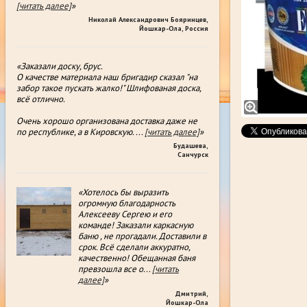
[читать далее]
»
Николай Александрович Бояринцев
,
Йошкар-Ола, Россия
«Заказали доску, брус.
О качестве материала наш бригадир сказал "на
забор такое пускать жалко!" Шлифованая доска,
всë отлично.
Очень хорошо организована доставка даже не
по республике, а в Кировскую.
...
[читать далее]
»
Будашева
,
Санчурск
«Хотелось бы выразить
огромную благодарность
Алексееву Сергею и его
команде! Заказали каркасную
баню , не прогадали. Доставили в
срок. Всё сделали аккуратно,
качественно! Обещанная баня
превзошла все о
...
[читать
далее]
»
Дмитрий
,
Йошкар-Ола