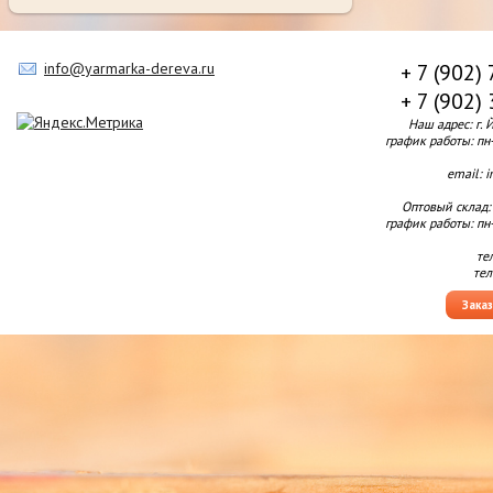
info@yarmarka-dereva.ru
+ 7 (902)
+ 7 (902)
Наш адрес: г. 
график работы: пн-п
email: 
Оптовый склад:
график работы: пн-п
те
тел
Зака