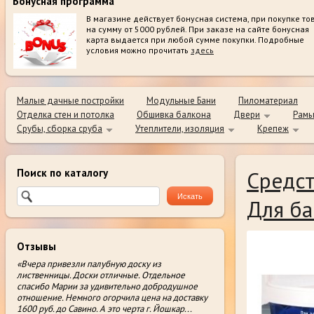
Бонусная программа
В магазине действует бонусная система, при покупке то
на сумму от 5000 рублей. При заказе на сайте бонусная
карта выдается при любой сумме покупки. Подробные
условия можно прочитать
здесь
Малые дачные постройки
Модульные Бани
Пиломатериал
Отделка стен и потолка
Обшивка балкона
Двери
Рамы
Срубы, сборка сруба
Утеплители, изоляция
Крепеж
Поиск по каталогу
Средст
Для ба
Отзывы
«Вчера привезли палубную доску из
лиственницы. Доски отличные. Отдельное
спасибо Марии за удивительно добродушное
отношение. Немного огорчила цена на доставку
1600 руб. до Савино. А это черта г. Йошкар
...