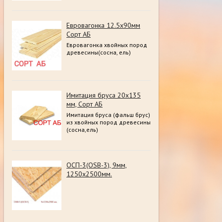
Евровагонка 12.5х90мм
Сорт АБ
Евровагонка хвойных пород
древесины(сосна, ель)
Имитация бруса 20х135
мм, Сорт АБ
Имитация бруса (фальш брус)
из хвойных пород древесины
(сосна,ель)
ОСП-3(OSB-3), 9мм,
1250х2500мм.