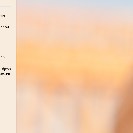
0мм
пород
135
 брус)
весины