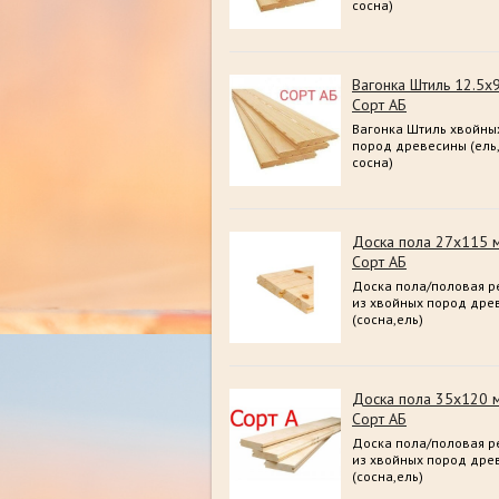
сосна)
Вагонка Штиль 12.5х
Сорт АБ
Вагонка Штиль хвойны
пород древесины (ель,
сосна)
Доска пола 27х115 
Сорт АБ
Доска пола/половая р
из хвойных пород дре
(сосна,ель)
Доска пола 35х120 
Сорт АБ
Доска пола/половая р
из хвойных пород дре
(сосна,ель)