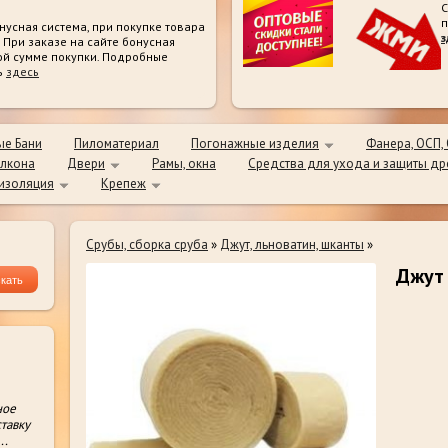
С
п
нусная система, при покупке товара
з
. При заказе на сайте бонусная
ой сумме покупки. Подробные
ь
здесь
е Бани
Пиломатериал
Погонажные изделия
Фанера, ОСП,
лкона
Двери
Рамы, окна
Средства для ухода и защиты д
 изоляция
Крепеж
Срубы, сборка сруба
»
Джут, льноватин, шканты
»
Джут
ное
тавку
...