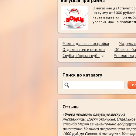
Бонусная программа
В магазине действует бо
на сумму от 5000 рублей
карта выдается при люб
условия можно прочитат
Малые дачные постройки
Модульны
Отделка стен и потолка
Обшивка ба
Срубы, сборка сруба
Утеплители,
Поиск по каталогу
Отзывы
«Вчера привезли палубную доску из
лиственницы. Доски отличные. Отдельное
спасибо Марии за удивительно добродуш
отношение. Немного огорчила цена на дос
1600 руб. до Савино. А это черта г. Йошкар