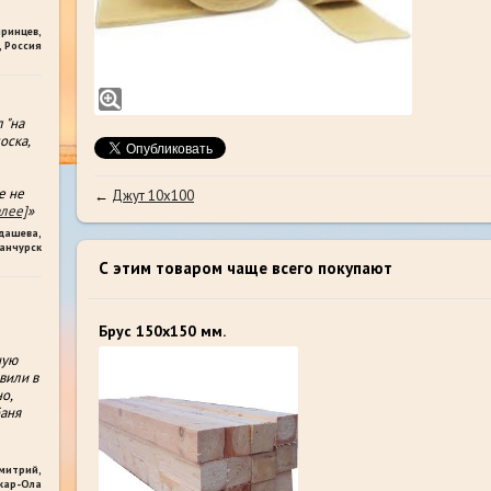
яринцев
,
 Россия
 "на
оска,
е не
←
Джут 10х100
алее]
»
дашева
,
анчурск
С этим товаром чаще всего покупают
Брус 150х150 мм.
ную
вили в
о,
аня
митрий
,
кар-Ола