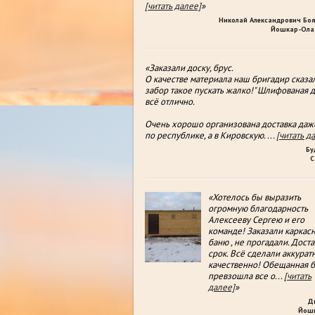
[читать далее]
»
Николай Александрович Бо
Йошкар-Ола,
«Заказали доску, брус.
О качестве материала наш бригадир сказал
забор такое пускать жалко!" Шлифованая д
всë отлично.
Очень хорошо организована доставка даж
по республике, а в Кировскую.
...
[читать д
Бу
С
«Хотелось бы выразить
огромную благодарность
Алексееву Сергею и его
команде! Заказали каркас
баню , не прогадали. Доста
срок. Всё сделали аккуратн
качественно! Обещанная б
превзошла все о
...
[читать
далее]
»
Д
Йош