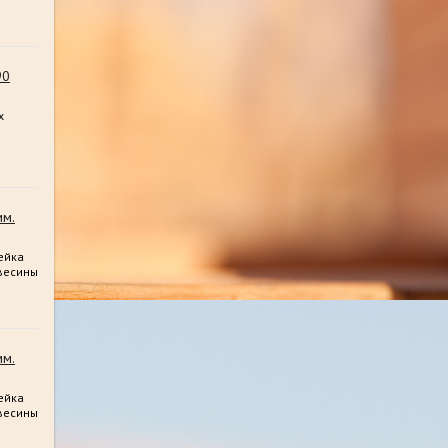
90
х
мм.
ейка
весины
мм.
ейка
весины