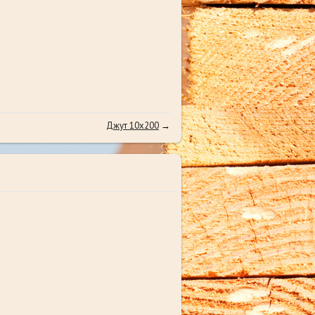
Джут 10х200
→