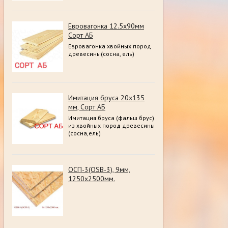
Евровагонка 12.5х90мм
Сорт АБ
Евровагонка хвойных пород
древесины(сосна, ель)
Имитация бруса 20х135
мм, Сорт АБ
Имитация бруса (фальш брус)
из хвойных пород древесины
(сосна,ель)
ОСП-3(OSB-3), 9мм,
1250х2500мм.