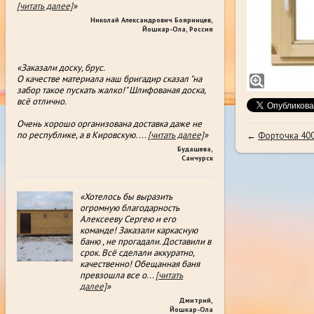
[читать далее]
»
Николай Александрович Бояринцев
,
Йошкар-Ола, Россия
«Заказали доску, брус.
О качестве материала наш бригадир сказал "на
забор такое пускать жалко!" Шлифованая доска,
всë отлично.
Очень хорошо организована доставка даже не
по республике, а в Кировскую.
...
[читать далее]
»
←
Форточка 400
Будашева
,
Санчурск
«Хотелось бы выразить
огромную благодарность
Алексееву Сергею и его
команде! Заказали каркасную
баню , не прогадали. Доставили в
срок. Всё сделали аккуратно,
качественно! Обещанная баня
превзошла все о
...
[читать
далее]
»
Дмитрий
,
Йошкар-Ола