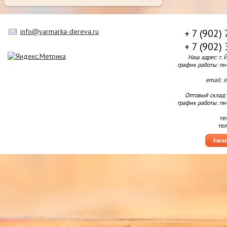
info@yarmarka-dereva.ru
+ 7 (902)
+ 7 (902)
Наш адрес: г. 
график работы: пн-п
email: 
Оптовый склад:
график работы: пн-п
те
тел
Зака