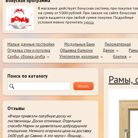
Бонусная программа
В магазине действует бонусная система, при покупке то
на сумму от 5000 рублей. При заказе на сайте бонусная
карта выдается при любой сумме покупки. Подробные
условия можно прочитать
здесь
Малые дачные постройки
Модульные Бани
Пиломатериал
Отделка стен и потолка
Обшивка балкона
Двери
Рамы
Срубы, сборка сруба
Утеплители, изоляция
Крепеж
Поиск по каталогу
Рамы, 
Отзывы
«Вчера привезли палубную доску из
лиственницы. Доски отличные. Отдельное
спасибо Марии за удивительно добродушное
отношение. Немного огорчила цена на доставку
1600 руб. до Савино. А это черта г. Йошкар
...