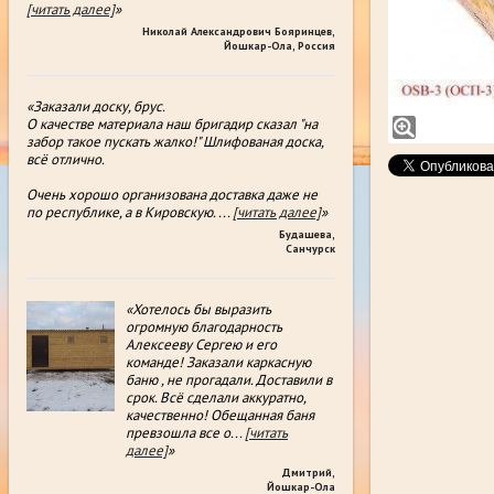
[читать далее]
»
Николай Александрович Бояринцев
,
Йошкар-Ола, Россия
«Заказали доску, брус.
О качестве материала наш бригадир сказал "на
забор такое пускать жалко!" Шлифованая доска,
всë отлично.
Очень хорошо организована доставка даже не
по республике, а в Кировскую.
...
[читать далее]
»
Будашева
,
Санчурск
«Хотелось бы выразить
огромную благодарность
Алексееву Сергею и его
команде! Заказали каркасную
баню , не прогадали. Доставили в
срок. Всё сделали аккуратно,
качественно! Обещанная баня
превзошла все о
...
[читать
далее]
»
Дмитрий
,
Йошкар-Ола