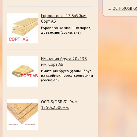
←
ОСП-3(OSB-3)
Евровагонка 12.5х90мм
Сорт АБ
Евровагонка хвойных пород
древесины(сосна, ель)
Имитация бруса 20х135
мм, Сорт АБ
Имитация бруса (фальш брус)
из хвойных пород древесины
(сосна,ель)
ОСП-3(OSB-3), 9мм,
1250х2500мм.