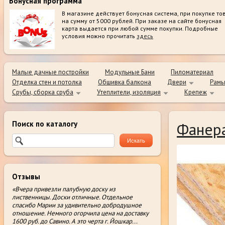
Бонусная программа
В магазине действует бонусная система, при покупке то
на сумму от 5000 рублей. При заказе на сайте бонусная
карта выдается при любой сумме покупки. Подробные
условия можно прочитать
здесь
Малые дачные постройки
Модульные Бани
Пиломатериал
Отделка стен и потолка
Обшивка балкона
Двери
Рамы
Срубы, сборка сруба
Утеплители, изоляция
Крепеж
Поиск по каталогу
Фанера
Отзывы
«Вчера привезли палубную доску из
лиственницы. Доски отличные. Отдельное
спасибо Марии за удивительно добродушное
отношение. Немного огорчила цена на доставку
1600 руб. до Савино. А это черта г. Йошкар
...