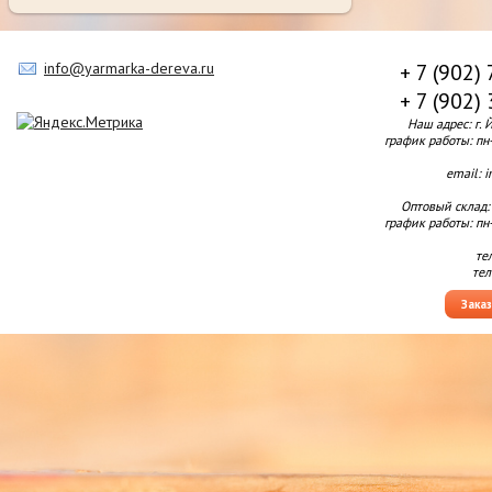
info@yarmarka-dereva.ru
+ 7 (902)
+ 7 (902)
Наш адрес: г. 
график работы: пн-п
email: 
Оптовый склад:
график работы: пн-п
те
тел
Зака