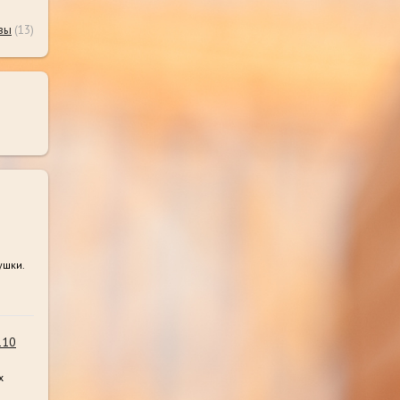
вы
(13)
ушки.
110
х