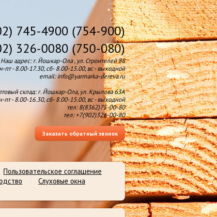
02) 745-4900 (754-900)
02) 326-0080 (750-080)
Наш адрес: г. Йошкар-Ола , ул. Строителей 88
-пт - 8.00-17.30, сб- 8.00-15.00, вс - выходной
email: info@yarmarka-dereva.ru
товый склад: г. Йошкар-Ола, ул. Крылова 63А
-пт - 8.00-16.30, сб- 8.00-15.00, вс - выходной
тел: 8(8362)75-00-80
тел: +7(902)326-00-80
Заказать обратный звонок
Пользовательское соглашение
водство
Слуховые окна