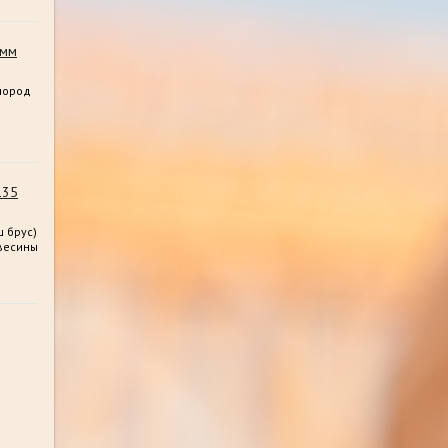
0мм
пород
135
 брус)
весины