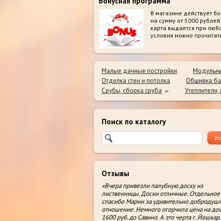
Бонусная программа
В магазине действует бо
на сумму от 5000 рублей
карта выдается при люб
условия можно прочитат
Малые дачные постройки
Модульны
Отделка стен и потолка
Обшивка ба
Срубы, сборка сруба
Утеплители,
Поиск по каталогу
Отзывы
«Вчера привезли палубную доску из
лиственницы. Доски отличные. Отдельное
спасибо Марии за удивительно добродуш
отношение. Немного огорчила цена на дос
1600 руб. до Савино. А это черта г. Йошкар