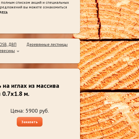
 полным списком акций и специальных
редложений вы можете ознакомиться
десь
 OSB, ДВП
Деревянные лестницы
ревесины
 на иглах из массива
 0.7х1.8 м.
Цена:
5900
руб.
Заказать