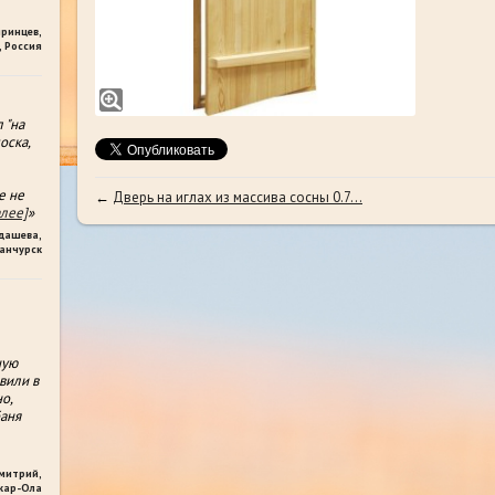
яринцев
,
 Россия
 "на
оска,
е не
←
Дверь на иглах из массива сосны 0.7...
алее]
»
дашева
,
анчурск
ную
вили в
о,
аня
митрий
,
кар-Ола