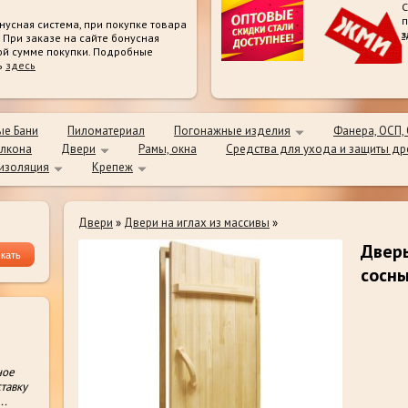
С
п
нусная система, при покупке товара
з
. При заказе на сайте бонусная
ой сумме покупки. Подробные
ь
здесь
е Бани
Пиломатериал
Погонажные изделия
Фанера, ОСП,
лкона
Двери
Рамы, окна
Средства для ухода и защиты д
 изоляция
Крепеж
Двери
»
Двери на иглах из массивы
»
Дверь
сосны
ное
тавку
...