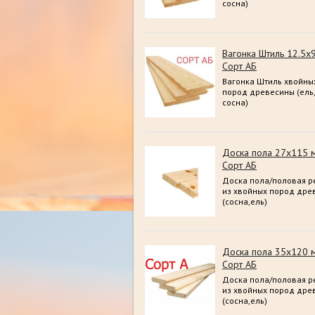
сосна)
Вагонка Штиль 12.5х
Сорт АБ
Вагонка Штиль хвойны
пород древесины (ель,
сосна)
Доска пола 27х115 
Сорт АБ
Доска пола/половая р
из хвойных пород дре
(сосна,ель)
Доска пола 35х120 
Сорт АБ
Доска пола/половая р
из хвойных пород дре
(сосна,ель)