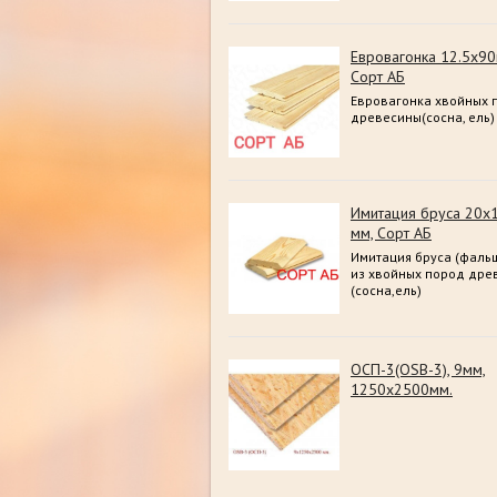
Евровагонка 12.5х9
Сорт АБ
Евровагонка хвойных 
древесины(сосна, ель)
Имитация бруса 20х
мм, Сорт АБ
Имитация бруса (фальш
из хвойных пород дре
(сосна,ель)
ОСП-3(OSB-3), 9мм,
1250х2500мм.