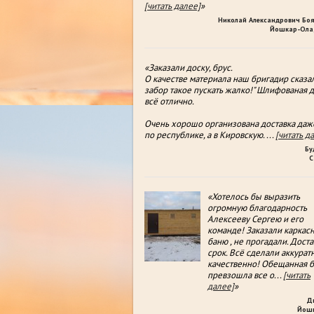
[читать далее]
»
Николай Александрович Бо
Йошкар-Ола,
«Заказали доску, брус.
О качестве материала наш бригадир сказал
забор такое пускать жалко!" Шлифованая д
всë отлично.
Очень хорошо организована доставка даж
по республике, а в Кировскую.
...
[читать д
Бу
С
«Хотелось бы выразить
огромную благодарность
Алексееву Сергею и его
команде! Заказали каркас
баню , не прогадали. Доста
срок. Всё сделали аккуратн
качественно! Обещанная б
превзошла все о
...
[читать
далее]
»
Д
Йош