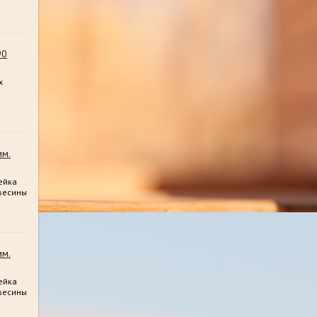
90
х
мм.
ейка
весины
мм.
ейка
весины