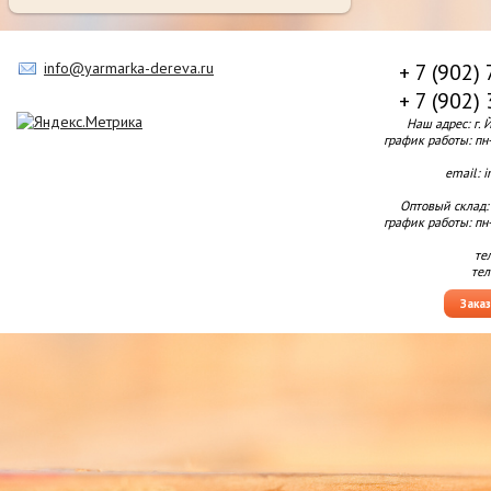
info@yarmarka-dereva.ru
+ 7 (902)
+ 7 (902)
Наш адрес: г. 
график работы: пн-п
email: 
Оптовый склад:
график работы: пн-п
те
тел
Зака