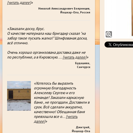
[читать далее]
»
Николай Александрович Бояринцев
,
Йошкар-Ола, Россия
«Заказали доску, брус.
О качестве материала наш бригадир сказал "на
забор такое пускать жалко!" Шлифованая доска,
всë отлично.
Очень хорошо организована доставка даже не
по республике, а в Кировскую.
...
[читать далее]
»
Будашева
,
Санчурск
«Хотелось бы выразить
огромную благодарность
Алексееву Сергею и его
команде! Заказали каркасную
баню , не прогадали. Доставили в
срок. Всё сделали аккуратно,
качественно! Обещанная баня
превзошла все о
...
[читать
далее]
»
Дмитрий
,
Йошкар-Ола