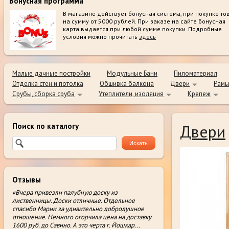
Бонусная программа
В магазине действует бонусная система, при покупке то
на сумму от 5000 рублей. При заказе на сайте бонусная
карта выдается при любой сумме покупки. Подробные
условия можно прочитать
здесь
Малые дачные постройки
Модульные Бани
Пиломатериал
Отделка стен и потолка
Обшивка балкона
Двери
Рамы
Срубы, сборка сруба
Утеплители, изоляция
Крепеж
Поиск по каталогу
Двери
Отзывы
«Вчера привезли палубную доску из
лиственницы. Доски отличные. Отдельное
спасибо Марии за удивительно добродушное
отношение. Немного огорчила цена на доставку
1600 руб. до Савино. А это черта г. Йошкар
...