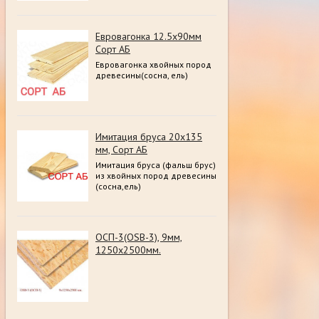
Евровагонка 12.5х90мм
Сорт АБ
Евровагонка хвойных пород
древесины(сосна, ель)
Имитация бруса 20х135
мм, Сорт АБ
Имитация бруса (фальш брус)
из хвойных пород древесины
(сосна,ель)
ОСП-3(OSB-3), 9мм,
1250х2500мм.